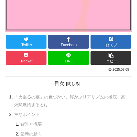
Twitter
Facebook
はてブ
Pocket
LINE
コピー
2025.07.05
目次
「火垂るの墓」の色づかい、浮かぶリアリズムの徹底 高
畑勲展始まるとは
主なポイント
背景と概要
最新の動向