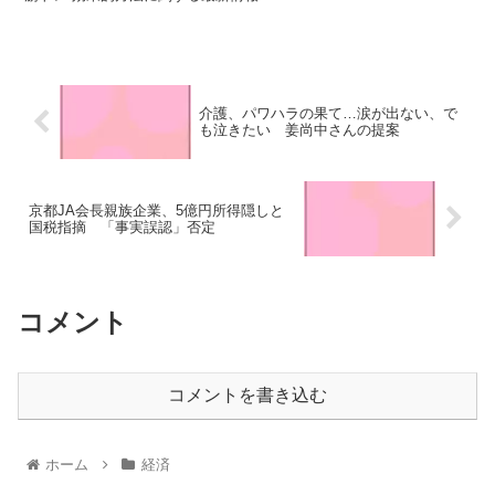
介護、パワハラの果て…涙が出ない、で
も泣きたい 姜尚中さんの提案
京都JA会長親族企業、5億円所得隠しと
国税指摘 「事実誤認」否定
コメント
コメントを書き込む
ホーム
経済