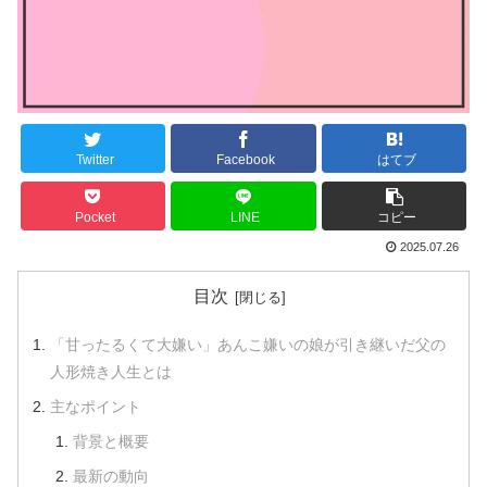
Twitter
Facebook
はてブ
Pocket
LINE
コピー
2025.07.26
目次
「甘ったるくて大嫌い」あんこ嫌いの娘が引き継いだ父の
人形焼き人生とは
主なポイント
背景と概要
最新の動向