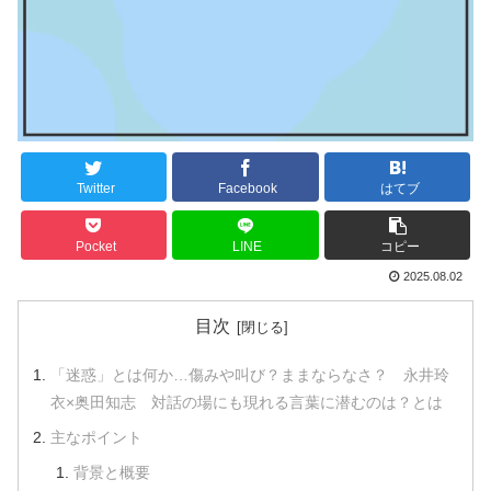
Twitter
Facebook
はてブ
Pocket
LINE
コピー
2025.08.02
目次
「迷惑」とは何か…傷みや叫び？ままならなさ？ 永井玲
衣×奥田知志 対話の場にも現れる言葉に潜むのは？とは
主なポイント
背景と概要