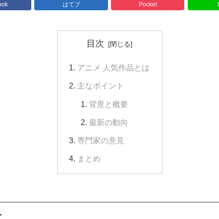
ook
はてブ
Pocket
目次
アニメ 人気作品とは
主なポイント
背景と概要
最新の動向
専門家の意見
まとめ
は