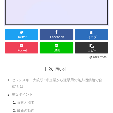
Twitter
Facebook
はてブ
Pocket
LINE
コピー
2025.07.06
目次
ゼレンスキー大統領 “米企業から迎撃用の無人機供給で合
意”とは
主なポイント
背景と概要
最新の動向