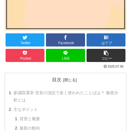
Twitter
Facebook
はてブ
Pocket
LINE
コピー
2025.07.05
目次
参議院選挙 党首の演説で多く使われたことばは？ 徹底分
析とは
主なポイント
背景と概要
最新の動向