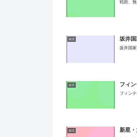
戦前、無
坂井国
経済
坂井国家
フィン
経済
フィンテ
新星・
経済