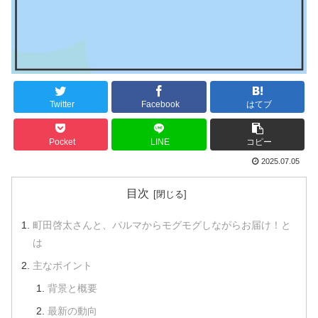
Twitter
Facebook
はてブ
Pocket
LINE
コピー
2025.07.05
目次
町田啓太さんと、パルマからモグモグしながらお届け！と
は
主なポイント
背景と概要
最新の動向