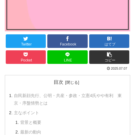
Twitter
Facebook
はてブ
Pocket
LINE
コピー
2025.07.07
目次
自民新顔先行、公明・共産・参政・立憲4氏やや有利 東
京・序盤情勢とは
主なポイント
背景と概要
最新の動向