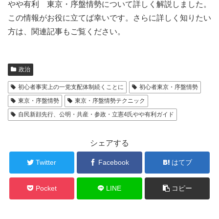
やや有利 東京・序盤情勢について詳しく解説しました。
この情報がお役に立てば幸いです。さらに詳しく知りたい
方は、関連記事もご覧ください。
政治
初心者事実上の一党支配体制続くことに
初心者東京・序盤情勢
東京・序盤情勢
東京・序盤情勢テクニック
自民新顔先行、公明・共産・参政・立憲4氏やや有利ガイド
シェアする
Twitter
Facebook
はてブ
Pocket
LINE
コピー