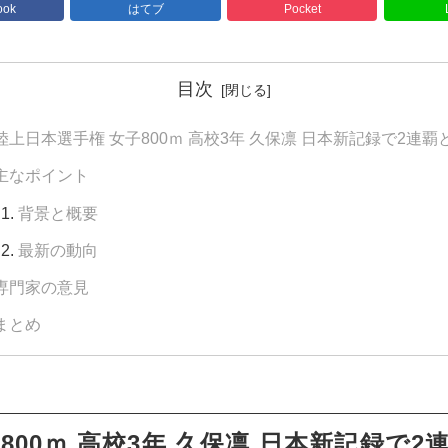
ook
はてブ
Pocket
目次
陸上日本選手権 女子800ｍ 高校3年 久保凛 日本新記録で2連覇
主なポイント
背景と概要
最新の動向
専門家の意見
まとめ
800ｍ 高校3年 久保凛 日本新記録で2