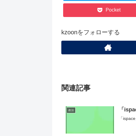
Pocket
kzoonをフォローする
関連記事
「is
政治
「isp