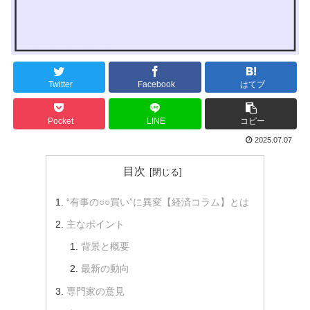
Twitter
Facebook
はてブ
Pocket
LINE
コピー
2025.07.07
目次
“有事の○○買い”に異変【経済コラム】とは
主なポイント
背景と概要
最新の動向
専門家の意見