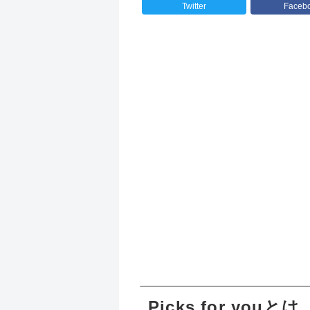
Twitter
Faceb
Picks for youとは